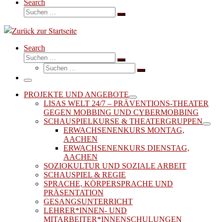
Search
Suche
Suchen …
Search
Suche
Suchen …
Suche
Suchen …
Menü
PROJEKTE UND ANGEBOTE
LISAS WELT 24/7 – PRÄVENTIONS-THEATER
GEGEN MOBBING UND CYBERMOBBING
SCHAUSPIELKURSE & THEATERGRUPPEN
ERWACHSENENKURS MONTAG,
AACHEN
ERWACHSENENKURS DIENSTAG,
AACHEN
SOZIOKULTUR UND SOZIALE ARBEIT
SCHAUSPIEL & REGIE
SPRACHE, KÖRPERSPRACHE UND
PRÄSENTATION
GESANGSUNTERRICHT
LEHRER*INNEN- UND
MITARBEITER*INNENSCHULUNGEN