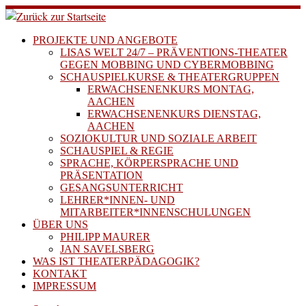
Zum
Inhalt
springen
PROJEKTE UND ANGEBOTE
LISAS WELT 24/7 – PRÄVENTIONS-THEATER
GEGEN MOBBING UND CYBERMOBBING
SCHAUSPIELKURSE & THEATERGRUPPEN
ERWACHSENENKURS MONTAG,
AACHEN
ERWACHSENENKURS DIENSTAG,
AACHEN
SOZIOKULTUR UND SOZIALE ARBEIT
SCHAUSPIEL & REGIE
SPRACHE, KÖRPERSPRACHE UND
PRÄSENTATION
GESANGSUNTERRICHT
LEHRER*INNEN- UND
MITARBEITER*INNENSCHULUNGEN
ÜBER UNS
PHILIPP MAURER
JAN SAVELSBERG
WAS IST THEATERPÄDAGOGIK?
KONTAKT
IMPRESSUM