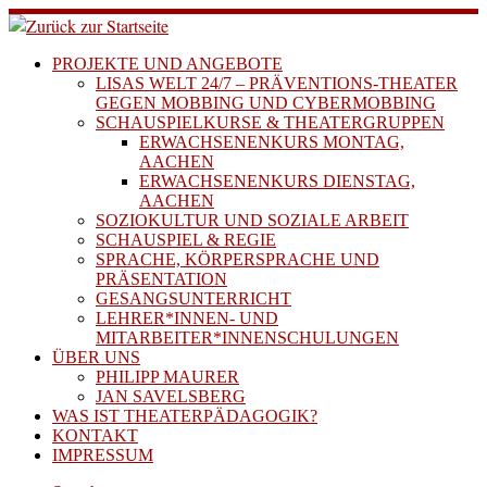
Zum
Inhalt
springen
PROJEKTE UND ANGEBOTE
LISAS WELT 24/7 – PRÄVENTIONS-THEATER
GEGEN MOBBING UND CYBERMOBBING
SCHAUSPIELKURSE & THEATERGRUPPEN
ERWACHSENENKURS MONTAG,
AACHEN
ERWACHSENENKURS DIENSTAG,
AACHEN
SOZIOKULTUR UND SOZIALE ARBEIT
SCHAUSPIEL & REGIE
SPRACHE, KÖRPERSPRACHE UND
PRÄSENTATION
GESANGSUNTERRICHT
LEHRER*INNEN- UND
MITARBEITER*INNENSCHULUNGEN
ÜBER UNS
PHILIPP MAURER
JAN SAVELSBERG
WAS IST THEATERPÄDAGOGIK?
KONTAKT
IMPRESSUM