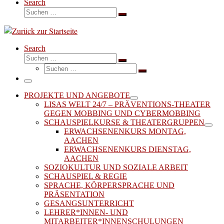
Search
Suche
Suchen …
Search
Suche
Suchen …
Suche
Suchen …
Menü
PROJEKTE UND ANGEBOTE
LISAS WELT 24/7 – PRÄVENTIONS-THEATER
GEGEN MOBBING UND CYBERMOBBING
SCHAUSPIELKURSE & THEATERGRUPPEN
ERWACHSENENKURS MONTAG,
AACHEN
ERWACHSENENKURS DIENSTAG,
AACHEN
SOZIOKULTUR UND SOZIALE ARBEIT
SCHAUSPIEL & REGIE
SPRACHE, KÖRPERSPRACHE UND
PRÄSENTATION
GESANGSUNTERRICHT
LEHRER*INNEN- UND
MITARBEITER*INNENSCHULUNGEN