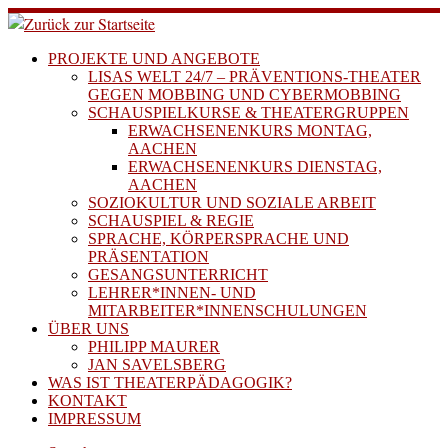
Zum
Inhalt
springen
PROJEKTE UND ANGEBOTE
LISAS WELT 24/7 – PRÄVENTIONS-THEATER
GEGEN MOBBING UND CYBERMOBBING
SCHAUSPIELKURSE & THEATERGRUPPEN
ERWACHSENENKURS MONTAG,
AACHEN
ERWACHSENENKURS DIENSTAG,
AACHEN
SOZIOKULTUR UND SOZIALE ARBEIT
SCHAUSPIEL & REGIE
SPRACHE, KÖRPERSPRACHE UND
PRÄSENTATION
GESANGSUNTERRICHT
LEHRER*INNEN- UND
MITARBEITER*INNENSCHULUNGEN
ÜBER UNS
PHILIPP MAURER
JAN SAVELSBERG
WAS IST THEATERPÄDAGOGIK?
KONTAKT
IMPRESSUM