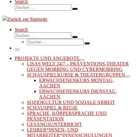
Search
Suche
Suchen …
Search
Suche
Suchen …
Suche
Suchen …
Menü
PROJEKTE UND ANGEBOTE
LISAS WELT 24/7 – PRÄVENTIONS-THEATER
GEGEN MOBBING UND CYBERMOBBING
SCHAUSPIELKURSE & THEATERGRUPPEN
ERWACHSENENKURS MONTAG,
AACHEN
ERWACHSENENKURS DIENSTAG,
AACHEN
SOZIOKULTUR UND SOZIALE ARBEIT
SCHAUSPIEL & REGIE
SPRACHE, KÖRPERSPRACHE UND
PRÄSENTATION
GESANGSUNTERRICHT
LEHRER*INNEN- UND
MITARBEITER*INNENSCHULUNGEN