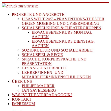
Zum
Inhalt
springen
PROJEKTE UND ANGEBOTE
LISAS WELT 24/7 – PRÄVENTIONS-THEATER
GEGEN MOBBING UND CYBERMOBBING
SCHAUSPIELKURSE & THEATERGRUPPEN
ERWACHSENENKURS MONTAG,
AACHEN
ERWACHSENENKURS DIENSTAG,
AACHEN
SOZIOKULTUR UND SOZIALE ARBEIT
SCHAUSPIEL & REGIE
SPRACHE, KÖRPERSPRACHE UND
PRÄSENTATION
GESANGSUNTERRICHT
LEHRER*INNEN- UND
MITARBEITER*INNENSCHULUNGEN
ÜBER UNS
PHILIPP MAURER
JAN SAVELSBERG
WAS IST THEATERPÄDAGOGIK?
KONTAKT
IMPRESSUM