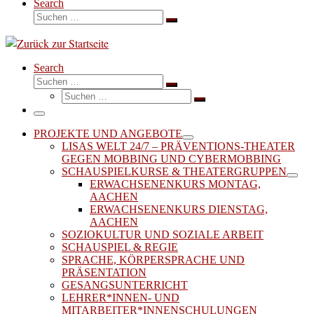
Search
Suche
Suchen …
Search
Suche
Suchen …
Suche
Suchen …
Menü
PROJEKTE UND ANGEBOTE
LISAS WELT 24/7 – PRÄVENTIONS-THEATER
GEGEN MOBBING UND CYBERMOBBING
SCHAUSPIELKURSE & THEATERGRUPPEN
ERWACHSENENKURS MONTAG,
AACHEN
ERWACHSENENKURS DIENSTAG,
AACHEN
SOZIOKULTUR UND SOZIALE ARBEIT
SCHAUSPIEL & REGIE
SPRACHE, KÖRPERSPRACHE UND
PRÄSENTATION
GESANGSUNTERRICHT
LEHRER*INNEN- UND
MITARBEITER*INNENSCHULUNGEN