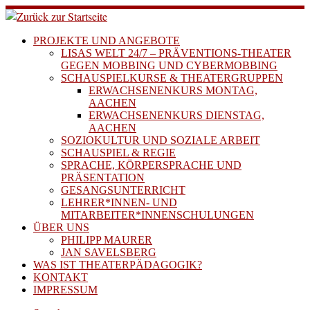
Zum
Inhalt
springen
PROJEKTE UND ANGEBOTE
LISAS WELT 24/7 – PRÄVENTIONS-THEATER
GEGEN MOBBING UND CYBERMOBBING
SCHAUSPIELKURSE & THEATERGRUPPEN
ERWACHSENENKURS MONTAG,
AACHEN
ERWACHSENENKURS DIENSTAG,
AACHEN
SOZIOKULTUR UND SOZIALE ARBEIT
SCHAUSPIEL & REGIE
SPRACHE, KÖRPERSPRACHE UND
PRÄSENTATION
GESANGSUNTERRICHT
LEHRER*INNEN- UND
MITARBEITER*INNENSCHULUNGEN
ÜBER UNS
PHILIPP MAURER
JAN SAVELSBERG
WAS IST THEATERPÄDAGOGIK?
KONTAKT
IMPRESSUM