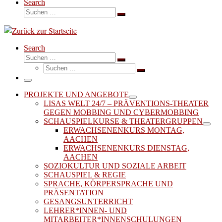
Search
Suche
Suchen …
Search
Suche
Suchen …
Suche
Suchen …
Menü
PROJEKTE UND ANGEBOTE
LISAS WELT 24/7 – PRÄVENTIONS-THEATER
GEGEN MOBBING UND CYBERMOBBING
SCHAUSPIELKURSE & THEATERGRUPPEN
ERWACHSENENKURS MONTAG,
AACHEN
ERWACHSENENKURS DIENSTAG,
AACHEN
SOZIOKULTUR UND SOZIALE ARBEIT
SCHAUSPIEL & REGIE
SPRACHE, KÖRPERSPRACHE UND
PRÄSENTATION
GESANGSUNTERRICHT
LEHRER*INNEN- UND
MITARBEITER*INNENSCHULUNGEN