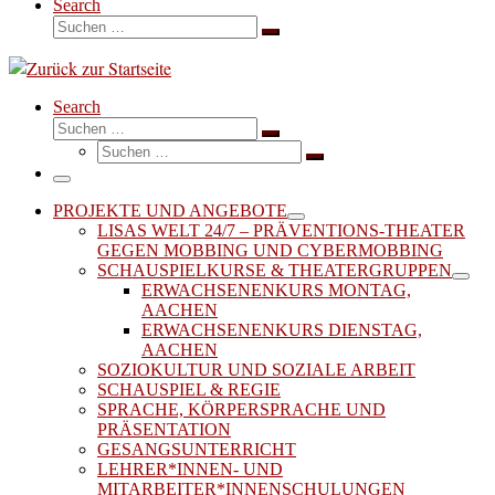
Search
Suche
Suchen …
Search
Suche
Suchen …
Suche
Suchen …
Menü
PROJEKTE UND ANGEBOTE
LISAS WELT 24/7 – PRÄVENTIONS-THEATER
GEGEN MOBBING UND CYBERMOBBING
SCHAUSPIELKURSE & THEATERGRUPPEN
ERWACHSENENKURS MONTAG,
AACHEN
ERWACHSENENKURS DIENSTAG,
AACHEN
SOZIOKULTUR UND SOZIALE ARBEIT
SCHAUSPIEL & REGIE
SPRACHE, KÖRPERSPRACHE UND
PRÄSENTATION
GESANGSUNTERRICHT
LEHRER*INNEN- UND
MITARBEITER*INNENSCHULUNGEN