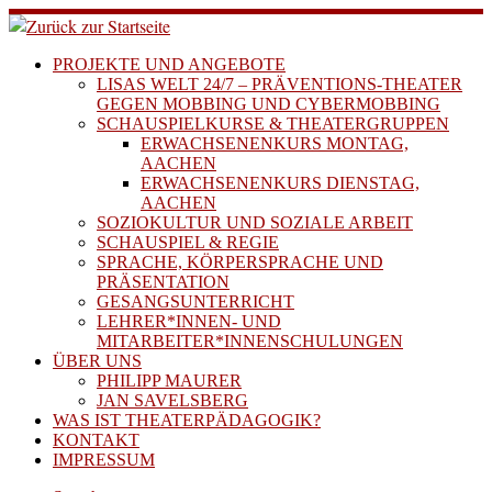
Zum
Inhalt
springen
PROJEKTE UND ANGEBOTE
LISAS WELT 24/7 – PRÄVENTIONS-THEATER
GEGEN MOBBING UND CYBERMOBBING
SCHAUSPIELKURSE & THEATERGRUPPEN
ERWACHSENENKURS MONTAG,
AACHEN
ERWACHSENENKURS DIENSTAG,
AACHEN
SOZIOKULTUR UND SOZIALE ARBEIT
SCHAUSPIEL & REGIE
SPRACHE, KÖRPERSPRACHE UND
PRÄSENTATION
GESANGSUNTERRICHT
LEHRER*INNEN- UND
MITARBEITER*INNENSCHULUNGEN
ÜBER UNS
PHILIPP MAURER
JAN SAVELSBERG
WAS IST THEATERPÄDAGOGIK?
KONTAKT
IMPRESSUM