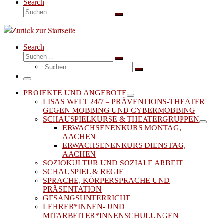
Search
Suche
Suchen …
Search
Suche
Suchen …
Suche
Suchen …
Menü
PROJEKTE UND ANGEBOTE
LISAS WELT 24/7 – PRÄVENTIONS-THEATER
GEGEN MOBBING UND CYBERMOBBING
SCHAUSPIELKURSE & THEATERGRUPPEN
ERWACHSENENKURS MONTAG,
AACHEN
ERWACHSENENKURS DIENSTAG,
AACHEN
SOZIOKULTUR UND SOZIALE ARBEIT
SCHAUSPIEL & REGIE
SPRACHE, KÖRPERSPRACHE UND
PRÄSENTATION
GESANGSUNTERRICHT
LEHRER*INNEN- UND
MITARBEITER*INNENSCHULUNGEN