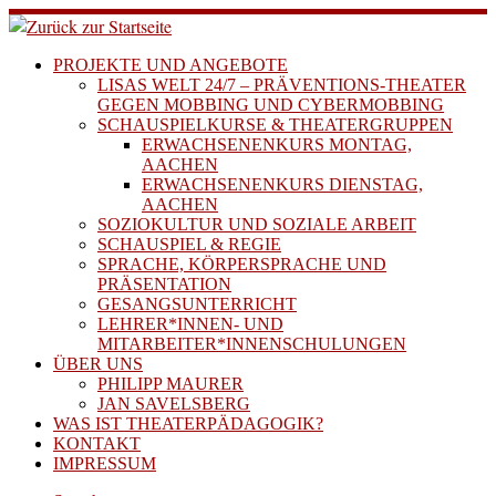
Zum
Inhalt
springen
PROJEKTE UND ANGEBOTE
LISAS WELT 24/7 – PRÄVENTIONS-THEATER
GEGEN MOBBING UND CYBERMOBBING
SCHAUSPIELKURSE & THEATERGRUPPEN
ERWACHSENENKURS MONTAG,
AACHEN
ERWACHSENENKURS DIENSTAG,
AACHEN
SOZIOKULTUR UND SOZIALE ARBEIT
SCHAUSPIEL & REGIE
SPRACHE, KÖRPERSPRACHE UND
PRÄSENTATION
GESANGSUNTERRICHT
LEHRER*INNEN- UND
MITARBEITER*INNENSCHULUNGEN
ÜBER UNS
PHILIPP MAURER
JAN SAVELSBERG
WAS IST THEATERPÄDAGOGIK?
KONTAKT
IMPRESSUM